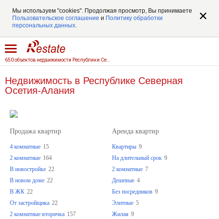
Мы используем "cookies". Продолжая просмотр, Вы принимаете
Пользовательское соглашение
и
Политику обработки
персональных данных
.
650 объектов недвижимости Республики Северная Осетия-Алания
Недвижимость в Республике Северная
Осетия-Алания
Продажа квартир
Аренда квартир
4 комнатные
15
Квартиры
9
2 комнатные
164
На длительный срок
9
В новостройке
22
2 комнатные
7
В новом доме
22
Дешевые
4
В ЖК
22
Без посредников
9
От застройщика
22
Элитные
5
2 комнатные вторичка
157
Жилая
9