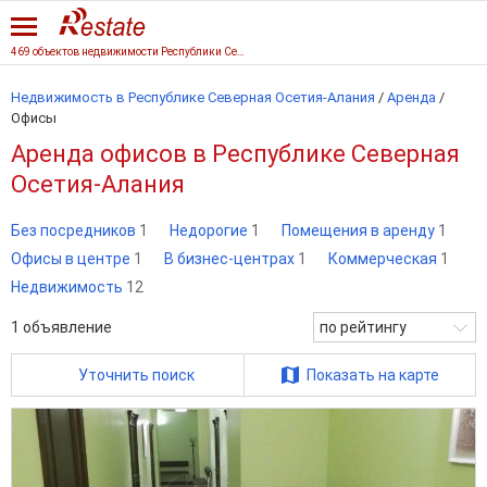
469 объектов недвижимости Республики Северная Осетия-Алания
Недвижимость в Республике Северная Осетия-Алания
/
Аренда
/
Офисы
Аренда офисов в Республике Северная
Осетия-Алания
Без посредников
1
Недорогие
1
Помещения в аренду
1
Офисы в центре
1
В бизнес-центрах
1
Коммерческая
1
Недвижимость
12
1
объявление
по рейтингу
Уточнить поиск
Показать на карте