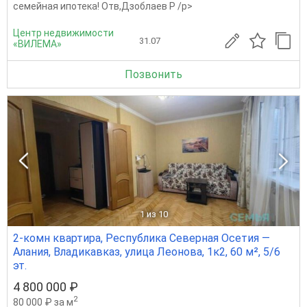
семейная ипотека! Отв,Дзоблаев Р /p>
Центр недвижимости
31.07
«ВИЛЕМА»
Позвонить
1
из 10
2-комн квартира, Республика Северная Осетия —
Алания, Владикавказ, улица Леонова, 1к2, 60 м², 5/6
эт.
4 800 000 ₽
2
80 000 ₽ за м