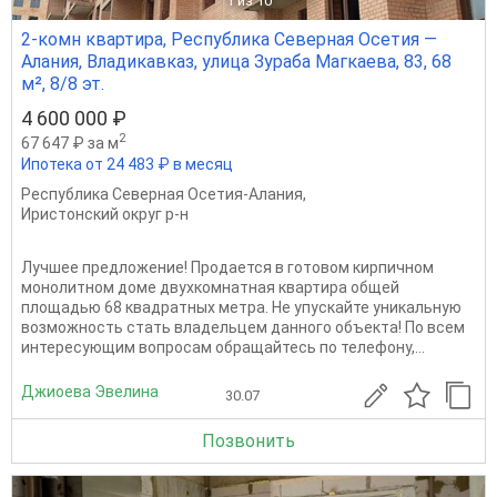
1
из 10
2-комн квартира, Республика Северная Осетия —
Алания, Владикавказ, улица Зураба Магкаева, 83, 68
м², 8/8 эт.
4 600 000 ₽
2
67 647 ₽ за м
Ипотека от 24 483 ₽ в месяц
Республика Северная Осетия-Алания
,
Иристонский округ р-н
Лучшее предложение! Продается в готовом кирпичном
монолитном доме двухкомнатная квартира общей
площадью 68 квадратных метра. Не упускайте уникальную
возможность стать владельцем данного объекта! По всем
интересующим вопросам обращайтесь по телефону,...
Джиоева Эвелина
30.07
Позвонить