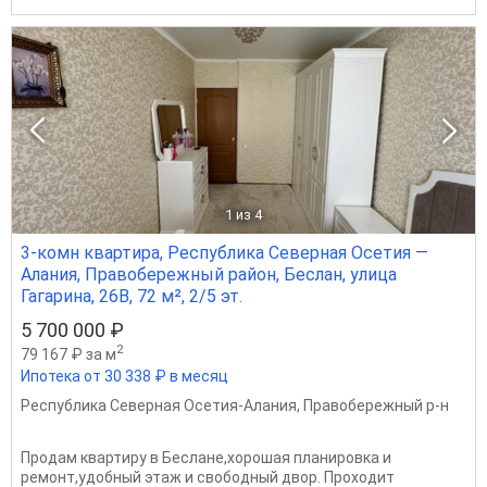
1
из 4
3-комн квартира, Республика Северная Осетия —
Алания, Правобережный район, Беслан, улица
Гагарина, 26В, 72 м², 2/5 эт.
5 700 000 ₽
2
79 167 ₽ за м
Ипотека от 30 338 ₽ в месяц
Республика Северная Осетия-Алания
,
Правобережный р-н
Продам квартиру в Беслане,хорошая планировка и
ремонт,удобный этаж и свободный двор. Проходит