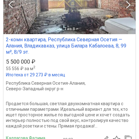
1
из 8
2-комн квартира, Республика Северная Осетия —
Алания, Владикавказ, улица Билара Кабалоева, 8, 99
м², 8/9 эт.
5 500 000 ₽
2
55 556 ₽ за м
Ипотека от 29 273 ₽ в месяц
Республика Северная Осетия-Алания
,
Северо-Западный округ р-н
Продается большая, светлая двухкомнатная квартира с
отличными параметрами. Идеальный вариант для тех, кто
ищет просторное жилье по выгодной цене и хочет создать
интерьер полностью под свой вкус, контролируя качество
каждой розетки и стены. Прямая продажа!...
Каллагова Фатима