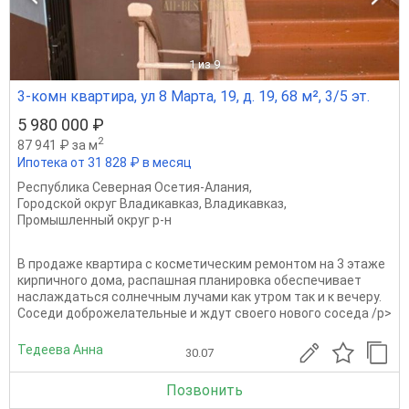
1
из 9
3-комн квартира, ул 8 Марта, 19, д. 19, 68 м², 3/5 эт.
5 980 000 ₽
2
87 941 ₽ за м
Ипотека от 31 828 ₽ в месяц
Республика Северная Осетия-Алания
,
Городской округ Владикавказ
,
Владикавказ
,
Промышленный округ р-н
В продаже квартира с косметическим ремонтом на 3 этаже
кирпичного дома, распашная планировка обеспечивает
наслаждаться солнечным лучами как утром так и к вечеру.
Соседи доброжелательные и ждут своего нового соседа /p>
Тедеева Анна
30.07
Позвонить