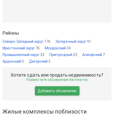
Районы
Северо-Западный округ
176
Затеречный округ
91
Иристонский округ
76
Моздокский
34
Промышленный округ
33
Пригородный
23
Алагирский
7
Ардонский
5
Дигорский
2
Хотите сдать или продать недвижимость?
Разместите объявление бесплатно
Добавить объявление
Жилые комплексы поблизости