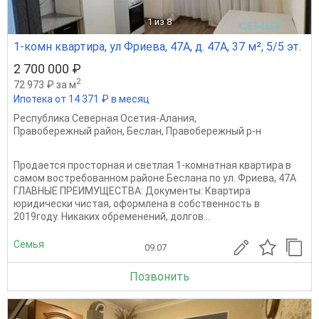
1
из 8
1-комн квартира, ул Фриева, 47А, д. 47А, 37 м², 5/5 эт.
2 700 000 ₽
2
72 973 ₽ за м
Ипотека от 14 371 ₽ в месяц
Республика Северная Осетия-Алания
,
Правобережный район
,
Беслан
,
Правобережный р-н
Продается просторная и светлая 1-комнатная квартира в
самом востребованном районе Беслана по ул. Фриева, 47А
ГЛАВНЫЕ ПРЕИМУЩЕСТВА: Документы: Квартира
юридически чистая, оформлена в собственность в
2019году. Никаких обременений, долгов...
Семья
09.07
Позвонить