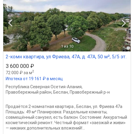
1
из 10
2-комн квартира, ул Фриева, 47А, д. 47А, 50 м², 5/5 эт.
3 600 000 ₽
2
72 000 ₽ за м
Ипотека от 19 161 ₽ в месяц
Республика Северная Осетия-Алания
,
Правобережный район
,
Беслан
,
Правобережный р-н
Продаётся 2-комнатная квартира , Беслан, ул. Фриева 47а
Площадь: 49 м² Планировка: Раздельные комнаты,
совмещённый санузел, есть балкон. Состояние: Аккуратный
косметический ремонт. Честный формат «заезжай и живи»
— никаких дополнительных вложений!...