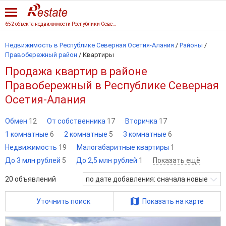
652 объекта недвижимости Республики Северная Осетия-Алания
Недвижимость в Республике Северная Осетия-Алания
/
Районы
/
Правобережный район
/
Квартиры
Продажа квартир в районе
Правобережный в Республике Северная
Осетия-Алания
Обмен
12
От собственника
17
Вторичка
17
1 комнатные
6
2 комнатные
5
3 комнатные
6
Недвижимость
19
Малогабаритные квартиры
1
До 3 млн рублей
5
До 2,5 млн рублей
1
Показать ещё
20
объявлений
по дате добавления: сначала новые
Уточнить поиск
Показать на карте