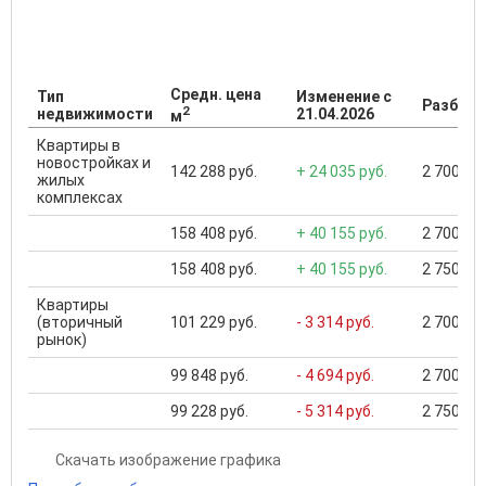
Средн. цена
Тип
Изменение с
Разброс
2
недвижимости
21.04.2026
м
Квартиры в
новостройках и
142 288 руб.
+ 24 035 руб.
2 700 000
жилых
комплексах
158 408 руб.
+ 40 155 руб.
2 700 000
158 408 руб.
+ 40 155 руб.
2 750 000
Квартиры
(вторичный
101 229 руб.
- 3 314 руб.
2 700 000
рынок)
99 848 руб.
- 4 694 руб.
2 700 000
99 228 руб.
- 5 314 руб.
2 750 000
Скачать изображение графика