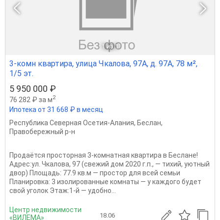
1
из 1
3-комн квартира, улица Чкалова, 97А, д. 97А, 78 м²,
1/5 эт.
5 950 000 ₽
2
76 282 ₽ за м
Ипотека от 31 668 ₽ в месяц
Республика Северная Осетия-Алания
,
Беслан
,
Правобережный р-н
Продаётся просторная 3-комнатная квартира в Беслане!
Адрес:ул. Чкалова, 97 (свежий дом 2020 г.п., — тихий, уютный
двор) Площадь: 77.9 кв.м — простор для всей семьи
Планировка: 3 изолированные комнаты — у каждого будет
свой уголок Этаж:1-й — удобно...
Центр недвижимости
18.06
«ВИЛЕМА»